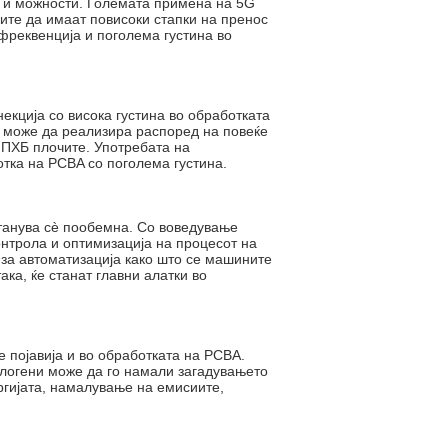
и и можности. Големата примена на 5G
чите да имаат повисоки стапки на пренос
 фреквенција и поголема густина во
екција со висока густина во обработката
на може да реализира распоред на повеќе
 ПХБ плочите. Употребата на
тка на PCBA со поголема густина.
станува сè пообемна. Со воведување
онтрола и оптимизација на процесот на
 за автоматизација како што се машините
ка, ќе станат главни алатки во
 појавија и во обработката на PCBA.
алогени може да го намали загадувањето
ргијата, намалување на емисиите,