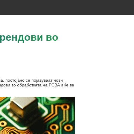
трендови во
а, постојано се појавуваат нови
ндови во обработката на PCBA и ќе ве