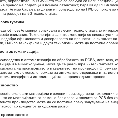
јата, обработката на PCBA исто така се соочува со нови предизвиц
 на пренос на податоци и помала латентност, барајќи од PCBA пло
Затоа, ќе има барања за дизајн и производство на ПХБ со поголема
 на развојот на 5G технологијата.
исока густина
аат сè повеќе минијатуризирани и лесни, технологијата за интеркон
повеќе внимание. Технологијата за интерконекција со висока густи
ја подобри ефикасноста и доверливоста на преносот на сигналот на
и, ПХБ со тенок филм и други технологии може да постигне обрабо
тво и автоматизација
оизводство и автоматизација во обработката на PCBA, исто така, 
генција и машинско учење, може да се реализира интелигентната к
касноста на производството и квалитетот на производот. Опремата
автоматско лемење, опремата за автоматско откривање итн., исто та
втоматизацијата и интелигенцијата на производниот процес.
изводство
овеќе еколошки материјали и зелени производствени технологии се
 што се материјалите за лемење без олово и плочите за PCB без х
леното производство може да се постигне преку зачувување на ене
ласност со концептот за одржлив развој.
о производство