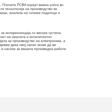
. Плочите PCBA играат важна улога во
та технологија на производство во
ување, анализа на големи податоци и
за интерконекција со висока густина,
рнет на нештата и интелигентно
јата за производство на електроника, а
адевам дека овој напис може да ви
 и насоки за вашата производна работа.