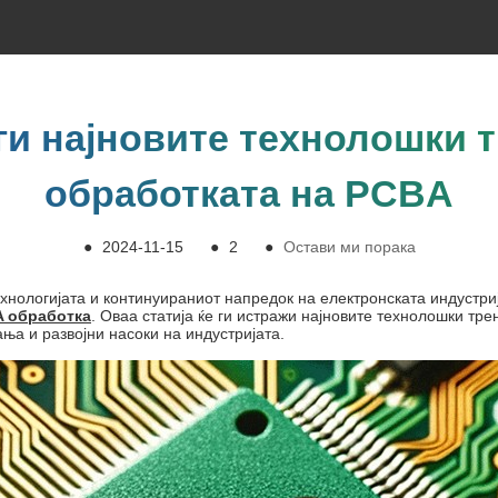
ги најновите технолошки 
обработката на PCBA
●
2024-11-15
●
2
●
Остави ми порака
ехнологијата и континуираниот напредок на електронската индустриј
 обработка
. Оваа статија ќе ги истражи најновите технолошки тре
ања и развојни насоки на индустријата.