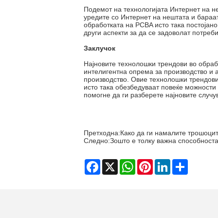
Подемот на технологијата Интернет на н
уредите со Интернет на нештата и бараат
обработката на PCBA исто така постојано
други аспекти за да се задоволат потреб
Заклучок
Најновите технолошки трендови во обрабо
интелигентна опрема за производство и 
производство. Овие технолошки трендови 
исто така обезбедуваат повеќе можности 
помогне да ги разберете најновите случ
Претходна:
Како да ги намалите трошоци
Следно:
Зошто е толку важна способност
Facebook
X
WhatsApp
Pinterest
LinkedIn
Share