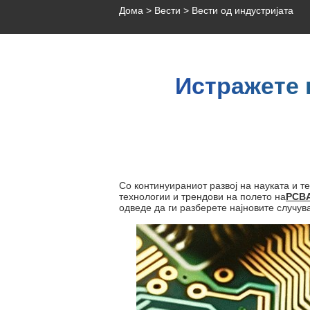
Дома
>
Вести
>
Вести од индустријата
Истражете 
Со континуираниот развој на науката и т
технологии и трендови на полето на
PCBA
одведе да ги разберете најновите случув