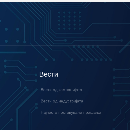
Вести
Вести од компанијата
Вести од индустријата
Најчесто поставувани прашања