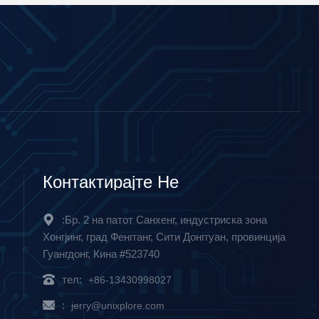
Контактирајте Не
:Бр. 2 на патот Санхенг, индустриска зона
Хонгјинг, град Фенгганг, Сити Донггуан, провинција
Гуангдонг, Кина #523740
тел:
+86-13430998027
:
jerry@unixplore.com