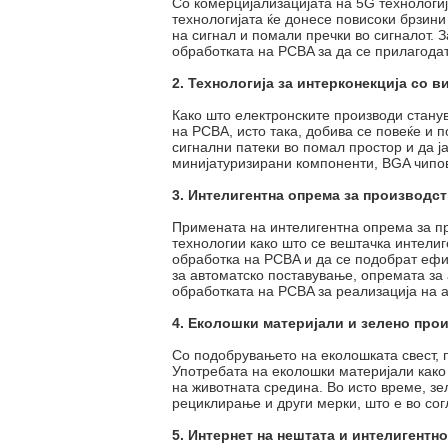
Со комерцијализацијата на 5G технологи
технологијата ќе донесе повисоки брзини
на сигнал и помали пречки во сигналот. 
обработката на PCBA за да се прилагодат
2. Технологија за интерконекција со в
Како што електронските производи станув
на PCBA, исто така, добива се повеќе и 
сигнални патеки во помал простор и да 
минијатуризирани компоненти, BGA чипов
3. Интелигентна опрема за производс
Примената на интелигентна опрема за пр
технологии како што се вештачка интели
обработка на PCBA и да се подобрат ефи
за автоматско поставување, опремата за 
обработката на PCBA за реализација на а
4. Еколошки материјали и зелено про
Со подобрувањето на еколошката свест, п
Употребата на еколошки материјали како
на животната средина. Во исто време, зе
рециклирање и други мерки, што е во сог
5. Интернет на нештата и интелигентн