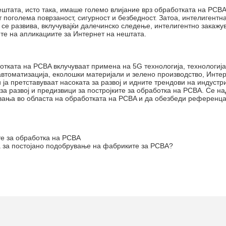
ештата, исто така, имаше големо влијание врз обработката на PCBA
 поголема поврзаност, сигурност и безбедност. Затоа, интелигентна
 се развива, вклучувајќи далечинско следење, интелигентно закаж
ите на апликациите за Интернет на нештата.
тката на PCBA вклучуваат примена на 5G технологија, технологија 
автоматизација, еколошки материјали и зелено производство, Инте
ја претставуваат насоката за развој и идните трендови на индустри
за развој и предизвици за постројките за обработка на PCBA. Се н
увања во областа на обработката на PCBA и да обезбеди референца
те за обработка на PCBA
а за постојано подобрување на фабриките за PCBA?