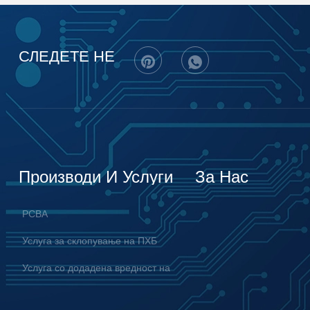
СЛЕДЕТЕ НЕ
Производи И Услуги
За Нас
PCBA
Услуга за склопување на ПХБ
Услуга со додадена вредност на
EMS